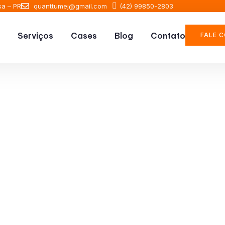
sa – PR
quanttumej@gmail.com
(42) 99850-2803
Serviços
Cases
Blog
Contato
FALE 