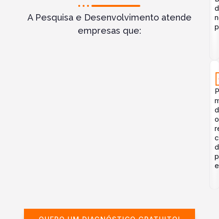
d
A Pesquisa e Desenvolvimento atende
n
p
empresas que:
P
m
o
r
c
d
p
e