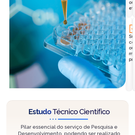
ou
ef
Sub
co
ou
ma
pr
Estudo
Técnico Científico
Pilar essencial do serviço de Pesquisa e
Desenvolvimento, podendo ser realizado