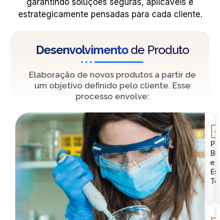
garantindo soluções seguras, aplicáveis e
estrategicamente pensadas para cada cliente.
Desenvolvimento
de Produto
Elaboração de novos produtos a partir de
um objetivo definido pelo cliente. Esse
processo envolve:
Pe
Bib
e
Es
Té