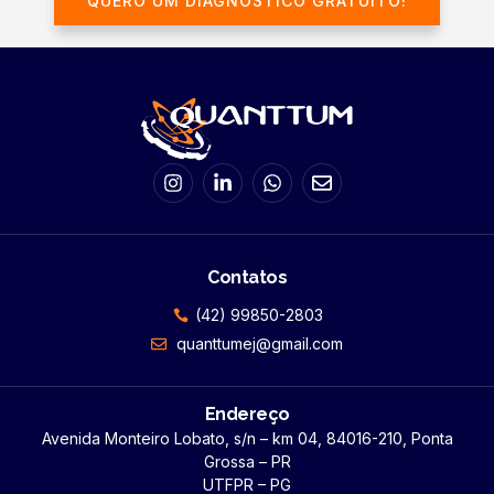
QUERO UM DIAGNÓSTICO GRATUITO!
Contatos
(42) 99850-2803
quanttumej@gmail.com
Endereço
Avenida Monteiro Lobato, s/n – km 04, 84016-210, Ponta
Grossa – PR
UTFPR – PG