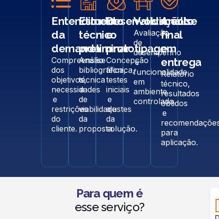
Entendimento
Estudo
Desenvolvimento
Validação
Análise
Avaliação
da
técnico
e
final
de
demanda
preliminar
prototipagem
e
desempenho
Compreensão
Análise
Concepção
entrega
e
dos
bibliográfica,
técnica,
funcionalidade
Relatório
objetivos,
técnica
testes
em
técnico,
necessidades
e
iniciais
ambiente
resultados
e
de
e
controlado.
obtidos
restrições
viabilidade
ajustes
e
do
da
da
recomendaçõe
cliente.
proposta.
solução.
para
aplicação.
Para quem é
esse serviço?
D