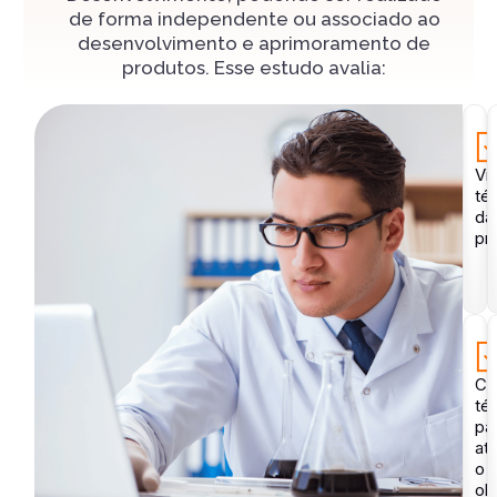
de forma independente ou associado ao
desenvolvimento e aprimoramento de
produtos. Esse estudo avalia:
Vi
té
da
pr
Ca
té
pa
ati
o
ob