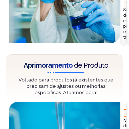
Se
de
ma
pr
e
te
Aprimoramento
de Produto
Voltado para produtos já existentes que
precisam de ajustes ou melhorias
específicas. Atuamos para:
Me
de