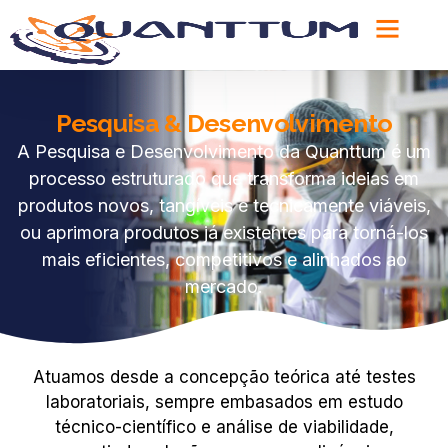
Pesquisa & Desenvolvimento
A Pesquisa e Desenvolvimento da Quanttum é um
processo estruturado que transforma ideias em
produtos novos, tangíveis e tecnicamente viáveis,
ou aprimora produtos já existentes para torná-los
mais eficientes, competitivos e alinhados ao
mercado.
Atuamos desde a concepção teórica até testes
laboratoriais, sempre embasados em estudo
técnico-científico e análise de viabilidade,